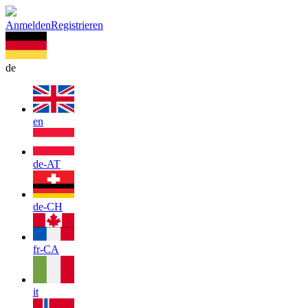
Anmelden
Registrieren
de
en
de-AT
de-CH
fr-CA
it