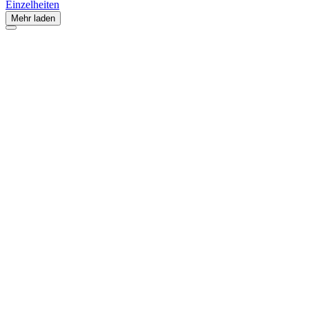
Einzelheiten
Mehr laden