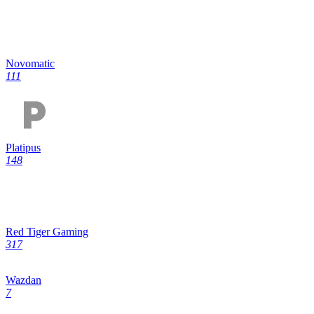
Novomatic
111
Platipus
148
Red Tiger Gaming
317
Wazdan
7