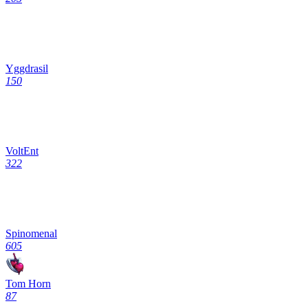
Yggdrasil
150
VoltEnt
322
Spinomenal
605
Tom Horn
87