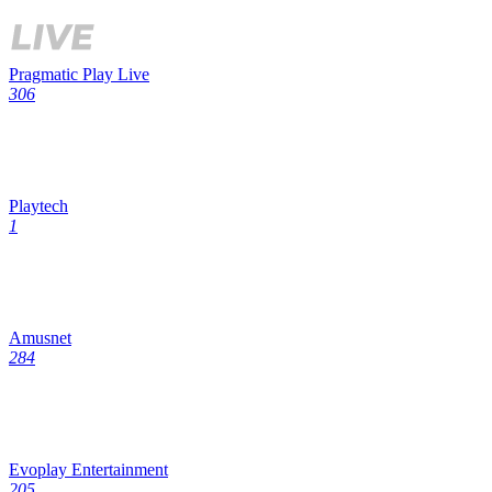
Pragmatic Play Live
306
Playtech
1
Amusnet
284
Evoplay Entertainment
205