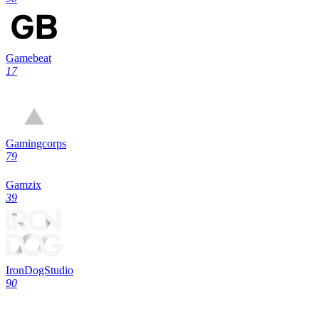
Gamebeat
17
Gamingcorps
79
Gamzix
39
IronDogStudio
90