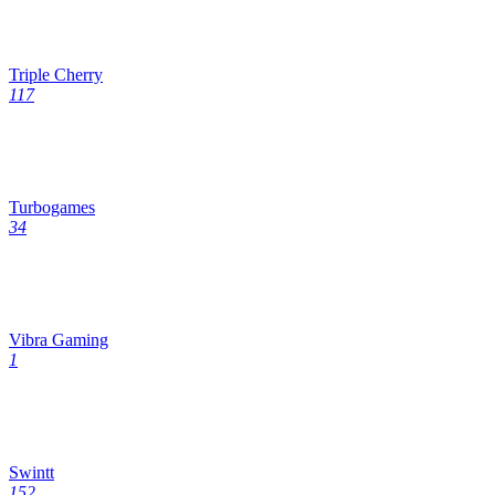
Triple Cherry
117
Turbogames
34
Vibra Gaming
1
Swintt
152