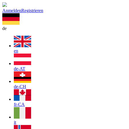
Anmelden
Registrieren
de
en
de-AT
de-CH
fr-CA
it