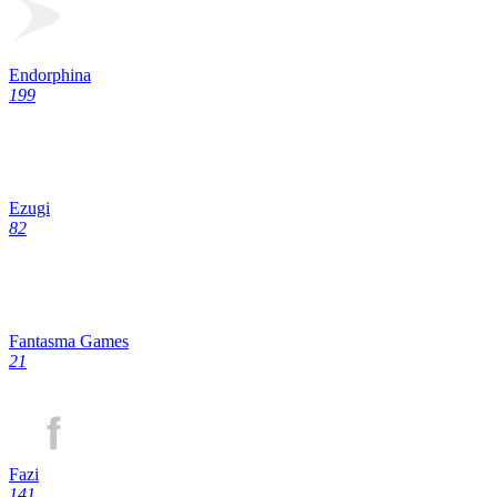
Endorphina
199
Ezugi
82
Fantasma Games
21
Fazi
141