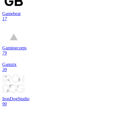
Gamebeat
17
Gamingcorps
79
Gamzix
39
IronDogStudio
90