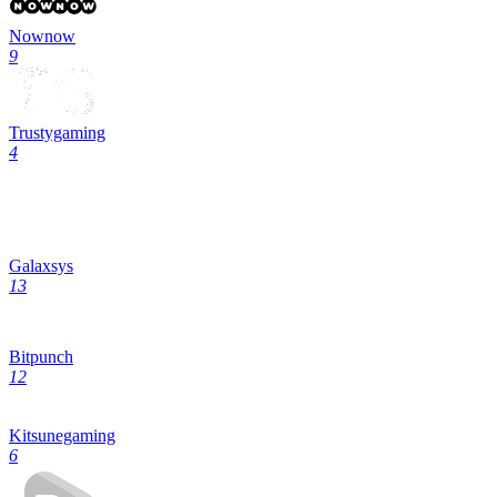
Nownow
9
Trustygaming
4
Galaxsys
13
Bitpunch
12
Kitsunegaming
6