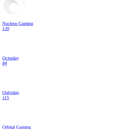
Nucleus Gaming
139
Octoplay
84
Onlyplay
115
Orbital Gaming