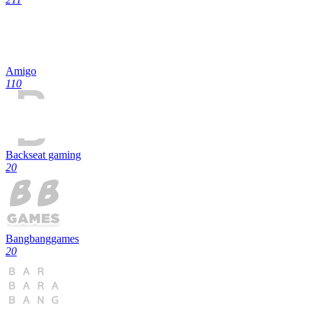
Amigo
110
Backseat gaming
20
Bangbanggames
20