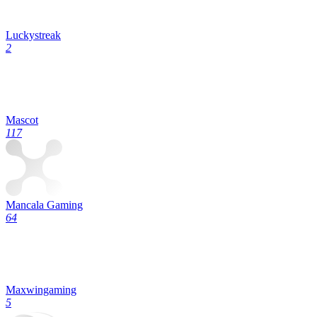
Luckystreak
2
Mascot
117
Mancala Gaming
64
Maxwingaming
5