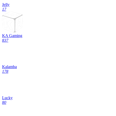
Jelly
17
KA Gaming
837
Kalamba
178
Lucky
80