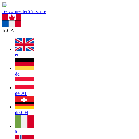
Se connecter
S’inscrire
fr-CA
en
de
de-AT
de-CH
it