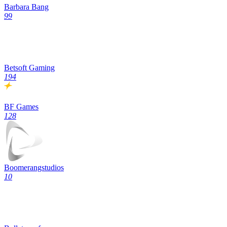
Barbara Bang
99
Betsoft Gaming
194
BF Games
128
Boomerangstudios
10