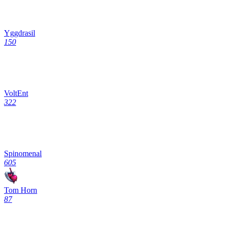
Yggdrasil
150
VoltEnt
322
Spinomenal
605
Tom Horn
87