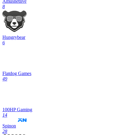
Amusnetlive
8
Hungrybear
6
Flatdog Games
49
100HP Gaming
14
Spinon
28