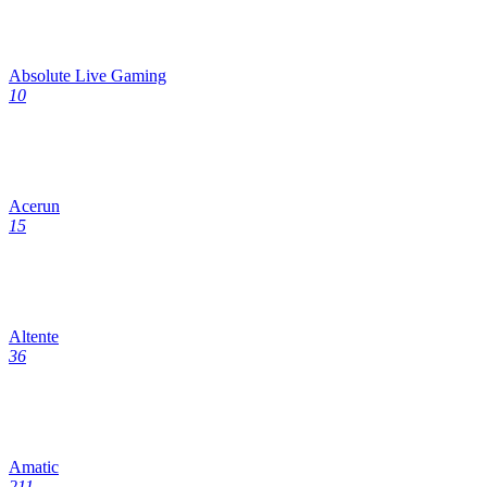
Absolute Live Gaming
10
Acerun
15
Altente
36
Amatic
211