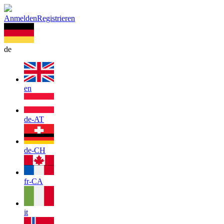
Anmelden
Registrieren
de
en
de-AT
de-CH
fr-CA
it