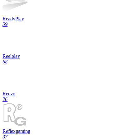
ReadyPlay
59
Reelplay
68
Reevo
76
Reflexgaming
37