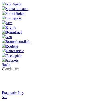
Alle Spiele
Spielautomaten
Sofort-Spiele
Top spiele
Live
Krypto
Bonuskauf
Neu
Bonusfreundlich
Roulette
Kartenspiele
Tischspiele
Jackpots
Suche
Clawbuster
Pragmatic Play
555