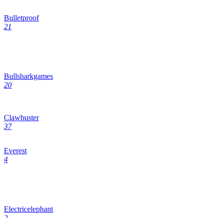
Bulletproof
21
Bullsharkgames
20
Clawbuster
37
Everest
4
Electricelephant
2