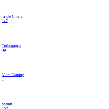
Triple Cherry
117
Turbogames
34
Vibra Gaming
1
Swintt
152