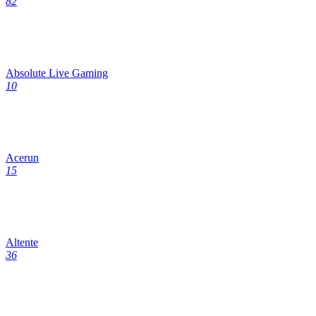
82
Absolute Live Gaming
10
Acerun
15
Altente
36