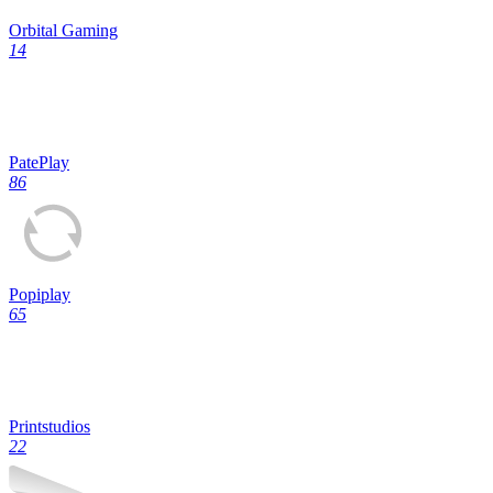
Orbital Gaming
14
PatePlay
86
Popiplay
65
Printstudios
22