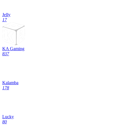
Jelly
17
KA Gaming
837
Kalamba
178
Lucky
80