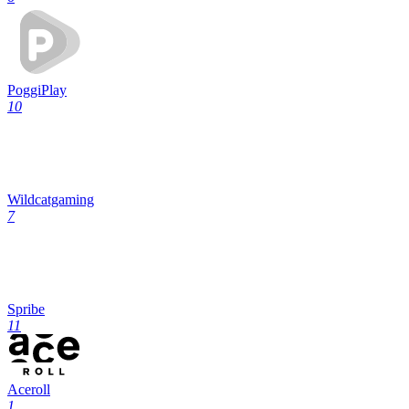
PoggiPlay
10
Wildcatgaming
7
Spribe
11
Aceroll
1