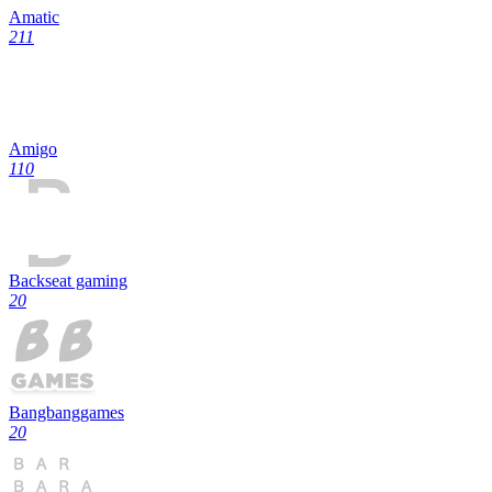
Amatic
211
Amigo
110
Backseat gaming
20
Bangbanggames
20