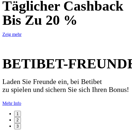
Täglicher Cashback
Bis Zu 20 %
Zeig mehr
BETIBET-FREUND
Laden Sie Freunde ein, bei Betibet
zu spielen und sichern Sie sich Ihren Bonus!
Mehr Info
1
2
3