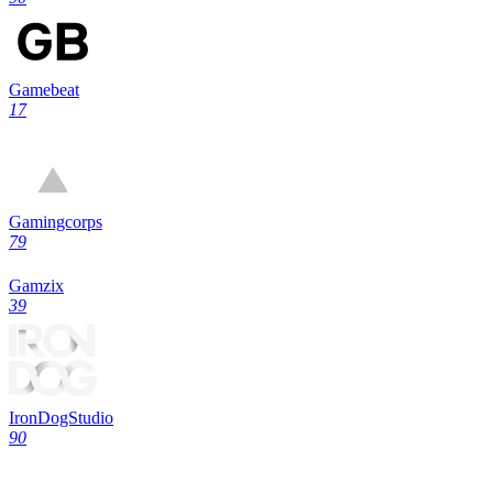
Gamebeat
17
Gamingcorps
79
Gamzix
39
IronDogStudio
90