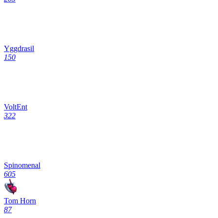
Yggdrasil
150
VoltEnt
322
Spinomenal
605
Tom Horn
87