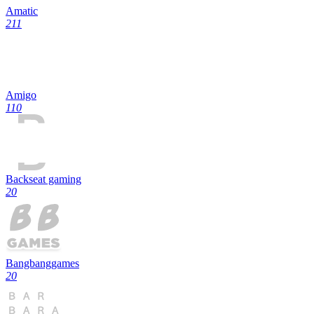
Amatic
211
Amigo
110
Backseat gaming
20
Bangbanggames
20