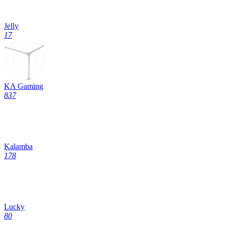
Jelly
17
KA Gaming
837
Kalamba
178
Lucky
80