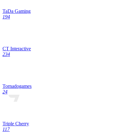
TaDa Gaming
194
CT Interactive
234
Tornadogames
24
Triple Cherry
117