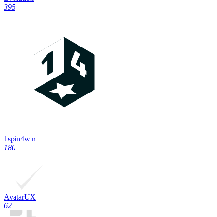
395
1spin4win
180
AvatarUX
62