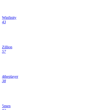
Winfinity
43
Zillion
57
4theplayer
38
5men