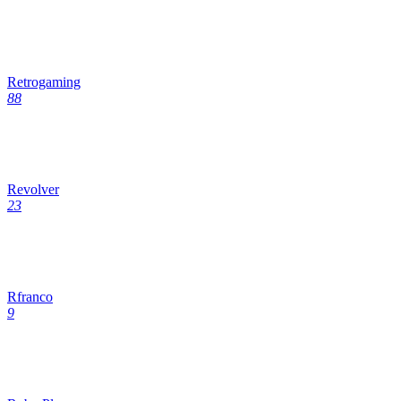
Retrogaming
88
Revolver
23
Rfranco
9