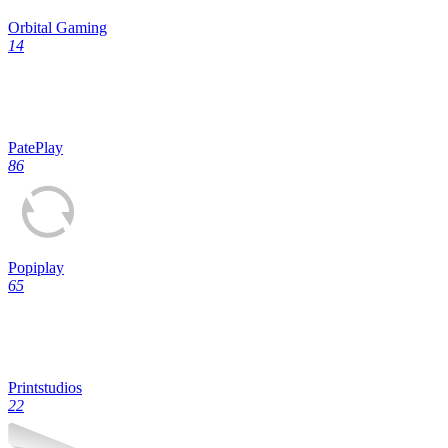
Orbital Gaming
14
PatePlay
86
Popiplay
65
Printstudios
22