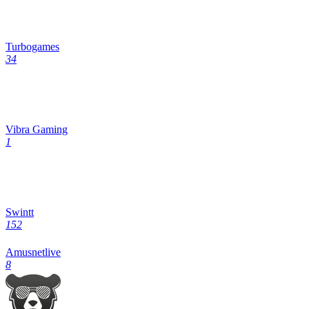
Turbogames
34
Vibra Gaming
1
Swintt
152
Amusnetlive
8