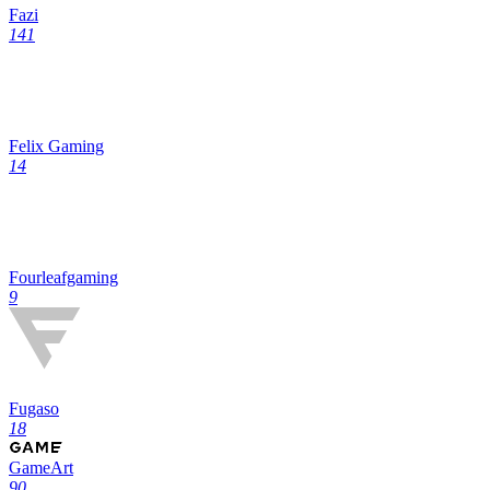
Fazi
141
Felix Gaming
14
Fourleafgaming
9
Fugaso
18
GameArt
90