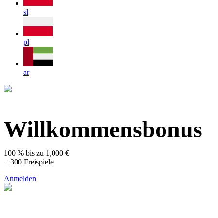
sl
pl
ar
Willkommensbonus
100 % bis zu 1,000 €
+ 300 Freispiele
Anmelden