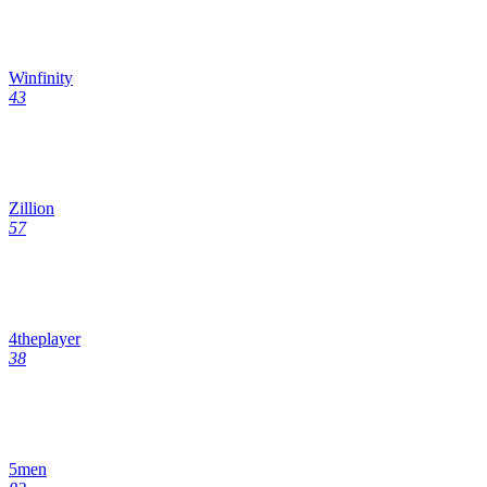
Winfinity
43
Zillion
57
4theplayer
38
5men