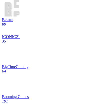
Belatra
89
ICONIC21
35
BigTimeGaming
64
Booming Games
191