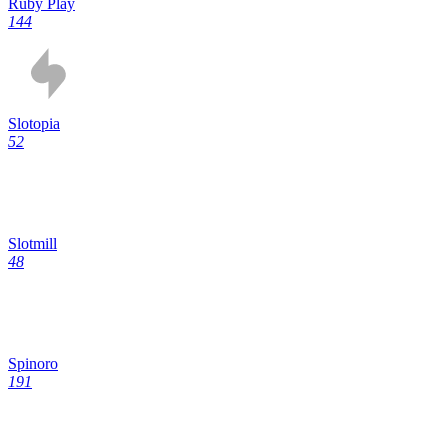
Ruby Play
144
Slotopia
52
Slotmill
48
Spinoro
191