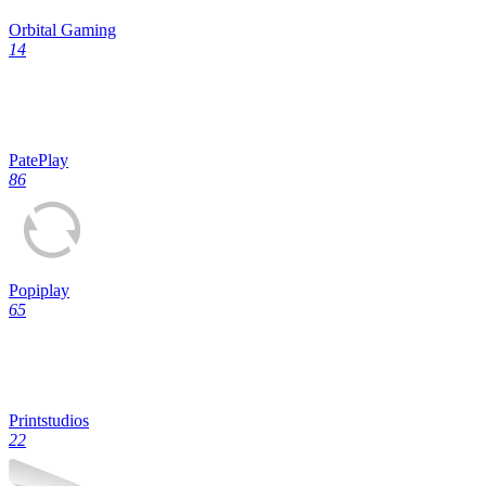
Orbital Gaming
14
PatePlay
86
Popiplay
65
Printstudios
22