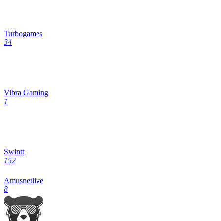
Turbogames
34
Vibra Gaming
1
Swintt
152
Amusnetlive
8