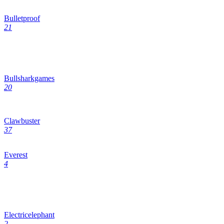
Bulletproof
21
Bullsharkgames
20
Clawbuster
37
Everest
4
Electricelephant
2