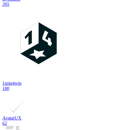
395
1spin4win
180
AvatarUX
62