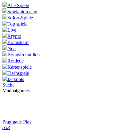
Alle Spiele
Spielautomaten
Sofort-Spiele
Top spiele
Live
Krypto
Bonuskauf
Neu
Bonusfreundlich
Roulette
Kartenspiele
Tischspiele
Jackpots
Suche
Madhatgames
Pragmatic Play
553