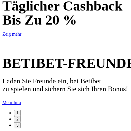
Täglicher Cashback
Bis Zu 20 %
Zeig mehr
BETIBET-FREUND
Laden Sie Freunde ein, bei Betibet
zu spielen und sichern Sie sich Ihren Bonus!
Mehr Info
1
2
3