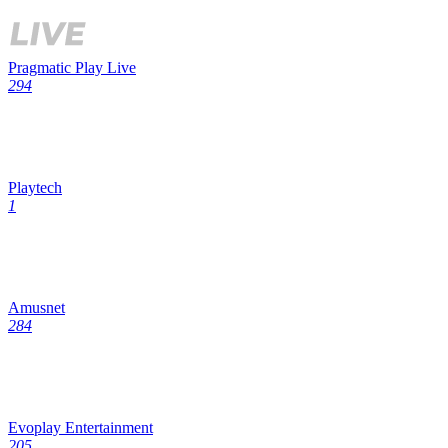
Pragmatic Play Live
294
Playtech
1
Amusnet
284
Evoplay Entertainment
205