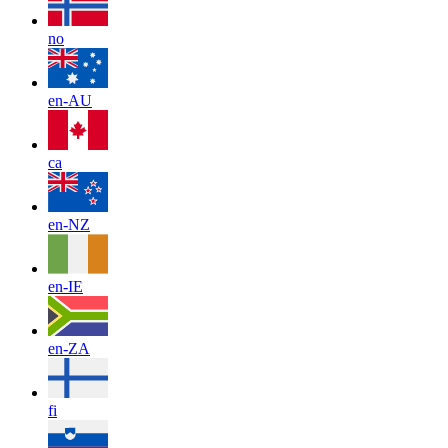
no
en-AU
ca
en-NZ
en-IE
en-ZA
fi