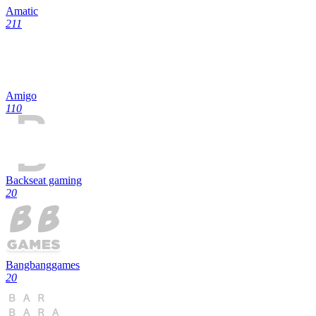
Amatic
211
Amigo
110
Backseat gaming
20
Bangbanggames
20