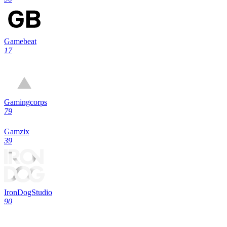
Gamebeat
17
Gamingcorps
79
Gamzix
39
IronDogStudio
90