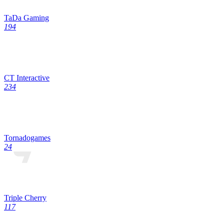
TaDa Gaming
194
CT Interactive
234
Tornadogames
24
Triple Cherry
117